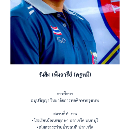
รังสิต เพ็งอารีย์ (ครูหมี)
การศึกษา
อนุปริญญา วิทยาลัยการพลศึกษากรุงเทพ
สถานที่ทำงาน
⦁ โรงเรียนวัฒนพฤกษา ปากเกร็ด นนทบุรี
⦁ สโมสรสระว่ายน้ำชลนที ปากเกร็ด