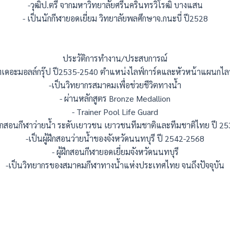
-วุฒิป.ตรี จากมหาวิทยาลัยศรีนครินทรวิโรฒิ บางแสน
- เป็นนักกีฬายอดเยี่ยม วิทยาลัยพลศึกษาจ.กนะบี่ ปี2528
ประวัติการทำงาน/ประสบการณ์
ัทเดอะมอลล์กรุ๊ป ปี2535-2540 ตำแหน่งไลฟ์การ์ดและหัวหน้าแผนกไลฟ
-เป็นวิทยากรสมาคมเพื่อช่วยชีวิตทางน้ำ
- ผ่านหลักสูตร Bronze Medallion
- Trainer Pool Life Guard
ู้ฝึกสอนกีฬาว่ายน้ำ ระดับเยาวชน เยาวชนทีมชาติและทีมชาติไทย ปี 2
-เป็นผู้ฝึกสอนว่ายน้ำของจังหวัดนนทบุรี ปี 2542-2568
- ผู้ฝึกสอนกีฬายอดเยี่ยมจังหวัดนนทบุรี
-เป็นวิทยากรของสมาคมกีฬาทางน้ำแห่งประเทศไทย จนถึงปัจจุบัน