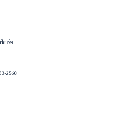
์การ์ด
533-2568